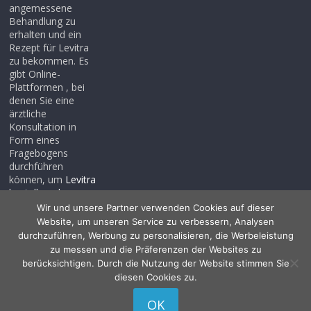
angemessene
Behandlung zu
erhalten und ein
Rezept für Levitra
zu bekommen. Es
gibt Online-
Plattformen , bei
denen Sie eine
ärztliche
Konsultation in
Form eines
Fragebogens
durchführen
können, um
Levitra
bestellen ohne
rezept
, auch wenn
Wir und unsere Partner verwenden Cookies auf dieser
Sie noch kein
Website, um unseren Service zu verbessern, Analysen
Rezept haben .
durchzuführen, Werbung zu personalisieren, die Werbeleistung
zu messen und die Präferenzen der Websites zu
berücksichtigen. Durch die Nutzung der Website stimmen Sie
diesen Cookies zu.
Copyright © 2026
Allessentialspa
. Alle Rechte vorbehalten.
OK