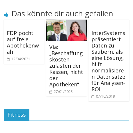
Das könnte dir auch gefallen
FDP pocht
InterSystems
auf freie
präsentiert
Apothekenw
Daten zu
Via:
ahl
Säubern, als
„Beschaffung
eine Lösung,
skosten
12/04/2021
hilft
zulasten der
normalisiere
Kassen, nicht
n Datensätze
der
für Analysen-
Apotheken“
ROI
27/01/2023
07/10/2019
Fitness