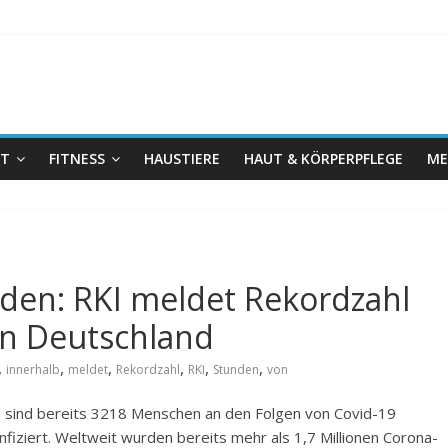
IT
FITNESS
HAUSTIERE
HAUT & KÖRPERPFLEGE
ME
nden: RKI meldet Rekordzahl
n Deutschland
,
,
,
,
,
,
innerhalb
meldet
Rekordzahl
RKI
Stunden
von
nd sind bereits 3218 Menschen an den Folgen von Covid-19
nfiziert. Weltweit wurden bereits mehr als 1,7 Millionen Corona-