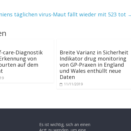
iens täglichen virus-Maut fällt wieder mit 523 tot
en
f-care-Diagnostik
Breite Varianz in Sicherheit
 Erkennung von
Indikator drug monitoring
burten auf dem
von GP-Praxen in England
nt
und Wales enthüllt neue
Daten
019
11/11/2019
Es ist wichtig, sich an einen
Arzt zu wenden, um eine