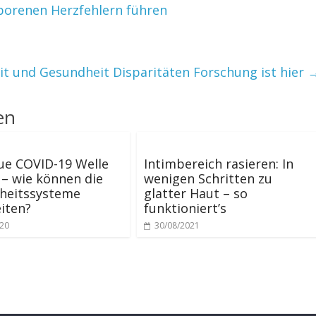
borenen Herzfehlern führen
t und Gesundheit Disparitäten Forschung ist hier
en
ue COVID-19 Welle
Intimbereich rasieren: In
– wie können die
wenigen Schritten zu
heitssysteme
glatter Haut – so
iten?
funktioniert’s
020
30/08/2021