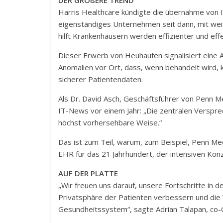
DER GRÖßERE TREND
Harris Healthcare kündigte die übernahme von I
eigenständiges Unternehmen seit dann, mit weit
hilft Krankenhäusern werden effizienter und effe
Dieser Erwerb von Heuhaufen signalisiert eine 
Anomalien vor Ort, dass, wenn behandelt wird, 
sicherer Patientendaten.
Als Dr. David Asch, Geschäftsführer von Penn Me
IT-News vor einem Jahr: „Die zentralen Versprech
höchst vorhersehbare Weise.“
Das ist zum Teil, warum, zum Beispiel, Penn Medi
EHR für das 21 Jahrhundert, der intensiven Konz
AUF DER PLATTE
„Wir freuen uns darauf, unsere Fortschritte in d
Privatsphäre der Patienten verbessern und di
Gesundheitssystem“, sagte Adrian Talapan, co-G