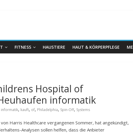
IT
FITNESS
HAUSTIERE
HAUT & KÖRPERPFLEGE
ME
hildrens Hospital of
 Heuhaufen informatik
,
,
,
,
,
,
informatik
kauft
of
Philadelphia
Spin-Off
Systems
e von Harris Healthcare vergangenen Sommer, hat angekündigt,
rhaltens-Analysen sollen helfen, dass die Anbieter