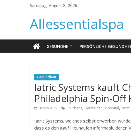
Samstag, August 8, 2026
Allessentialspa
GESUNDHEIT
PERSÖNLICHE GESUNDHE
Gesundheit
Iatric Systems kauft C
Philadelphia Spin-Off
,
,
,
01/02/2019
Childrens
Heuhaufen
Hospital
Iatric
Iatric Systems, welches selbst erworben wurd
dass es den Kauf Heuhaufen informatik, deren Ve