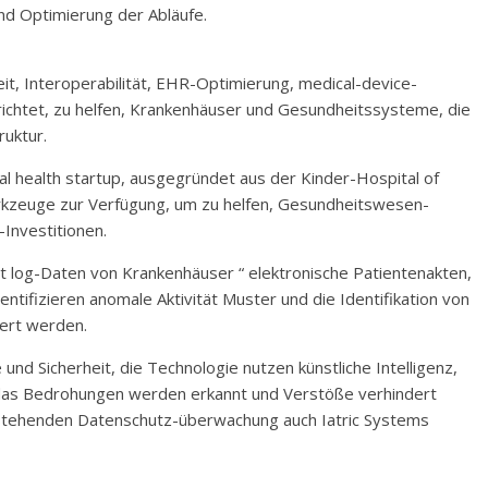
nd Optimierung der Abläufe.
eit, Interoperabilität, EHR-Optimierung, medical-device-
richtet, zu helfen, Krankenhäuser und Gesundheitssysteme, die
uktur.
al health startup, ausgegründet aus der Kinder-Hospital of
Werkzeuge zur Verfügung, um zu helfen, Gesundheitswesen-
Investitionen.
t log-Daten von Krankenhäuser “ elektronische Patientenakten,
ntifizieren anomale Aktivität Muster und die Identifikation von
iert werden.
nd Sicherheit, die Technologie nutzen künstliche Intelligenz,
 das Bedrohungen werden erkannt und Verstöße verhindert
bestehenden Datenschutz-überwachung auch Iatric Systems