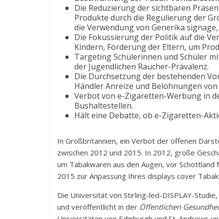
Die Reduzierung der sichtbaren Präse
Produkte durch die Regulierung der Gr
die Verwendung von Generika signage,
Die Fokussierung der Politik auf die V
Kindern, Förderung der Eltern, um Pro
Targeting Schülerinnen und Schüler mi
der Jugendlichen Raucher-Prävalenz.
Die Durchsetzung der bestehenden Vor
Händler Anreize und Belohnungen von
Verbot von e-Zigaretten-Werbung in 
Bushaltestellen.
Hält eine Debatte, ob e-Zigaretten-Akt
In Großbritannien, ein Verbot der offenen Dars
zwischen 2012 und 2015. In 2012, große Geschä
um Tabakwaren aus den Augen, vor Schottland fol
2015 zur Anpassung Ihres displays cover Tabak
Die Universität von Stirling-led-DISPLAY-Studie
und veröffentlicht in der
Öffentlichen Gesundhei
Universitäten von Edinburgh und St. Andrews un