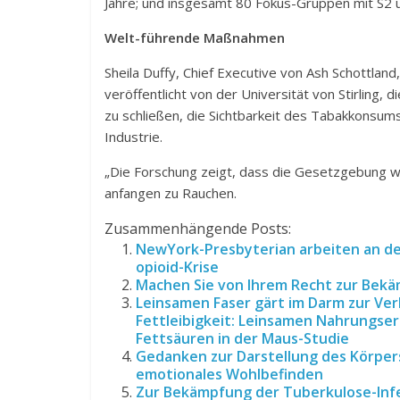
Jahre; und insgesamt 80 Fokus-Gruppen mit S2 u
Welt-führende Maßnahmen
Sheila Duffy, Chief Executive von Ash Schottland
veröffentlicht von der Universität von Stirling
zu schließen, die Sichtbarkeit des Tabakkonsu
Industrie.
„Die Forschung zeigt, dass die Gesetzgebung w
anfangen zu Rauchen.
Zusammenhängende Posts:
NewYork-Presbyterian arbeiten an de
opioid-Krise
Machen Sie von Ihrem Recht zur Bek
Leinsamen Faser gärt im Darm zur Ve
Fettleibigkeit: Leinsamen Nahrungse
Fettsäuren in der Maus-Studie
Gedanken zur Darstellung des Körpers
emotionales Wohlbefinden
Zur Bekämpfung der Tuberkulose-Infe