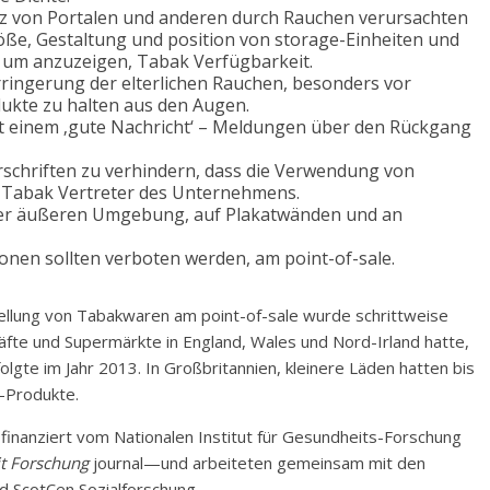
nz von Portalen und anderen durch Rauchen verursachten
öße, Gestaltung und position von storage-Einheiten und
 um anzuzeigen, Tabak Verfügbarkeit.
erringerung der elterlichen Rauchen, besonders vor
dukte zu halten aus den Augen.
t einem ‚gute Nachricht‘ – Meldungen über den Rückgang
schriften zu verhindern, dass die Verwendung von
 Tabak Vertreter des Unternehmens.
der äußeren Umgebung, auf Plakatwänden und an
ionen sollten verboten werden, am point-of-sale.
tellung von Tabakwaren am point-of-sale wurde schrittweise
fte und Supermärkte in England, Wales und Nord-Irland hatte,
gte im Jahr 2013. In Großbritannien, kleinere Läden hatten bis
-Produkte.
, finanziert vom Nationalen Institut für Gesundheits-Forschung
t Forschung
journal—und arbeiteten gemeinsam mit den
d ScotCen Sozialforschung.