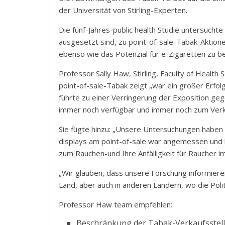
der Universität von Stirling-Experten.
Die fünf-Jahres-public health Studie untersucht
ausgesetzt sind, zu point-of-sale-Tabak-Aktion
ebenso wie das Potenzial für e-Zigaretten zu be
Professor Sally Haw, Stirling, Faculty of Health
point-of-sale-Tabak zeigt „war ein großer Erfol
führte zu einer Verringerung der Exposition ge
immer noch verfügbar und immer noch zum Verka
Sie fügte hinzu: „Unsere Untersuchungen haben
displays am point-of-sale war angemessen und ha
zum Rauchen-und Ihre Anfälligkeit für Raucher im
„Wir glauben, dass unsere Forschung informieren,
Land, aber auch in anderen Ländern, wo die Poli
Professor Haw team empfehlen:
Beschränkung der Tabak-Verkaufsstelle