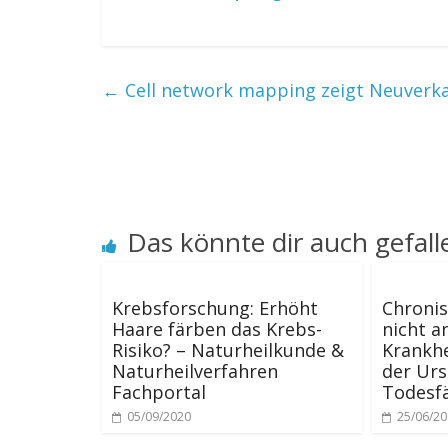
←
Cell network mapping zeigt Neuverk
Das könnte dir auch gefall
Krebsforschung: Erhöht
Chroni
Haare färben das Krebs-
nicht a
Risiko? – Naturheilkunde &
Krankhe
Naturheilverfahren
der Urs
Fachportal
Todesfä
05/09/2020
25/06/2