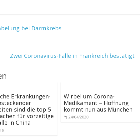
abelung bei Darmkrebs
Zwei Coronavirus-Fälle in Frankreich bestätigt
en
sche Erkrankungen-
Wirbel um Corona-
nsteckender
Medikament – Hoffnung
iten-sind die top 5
kommt nun aus München
achen für vorzeitige
24/04/2020
lle in China
019