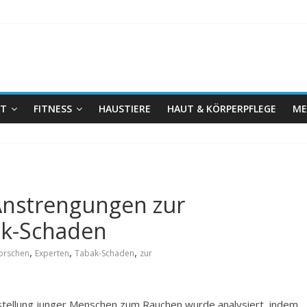
IT
FITNESS
HAUSTIERE
HAUT & KÖRPERPFLEGE
ME
Anstrengungen zur
k-Schaden
,
,
,
orschen
Experten
Tabak-Schaden
zur
stellung junger Menschen zum Rauchen wurde analysiert, indem